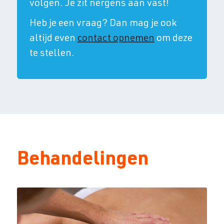
volgen. Je zit nergens aan vast!
Heb je een vraag? Dan mag je ook
altijd even
contact opnemen
om deze
te stellen.
Behandelingen